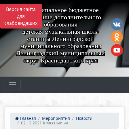
Версия сайта
Муниципальное бюджетное
для
учреждение дополнительного
слабовидящих
образования
детская музыкальная школа
станицы Ленинградской
муниципального образования
Ленинградский муниципальный
округ Краснодарского края
Главная
Мероприятия
Новости
02.12.2021 Классные ча...