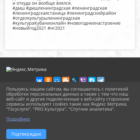
и откуда он вообще взялся.
#дмш #дмшленинградская #ленинградская
#ленинградскаястаница #ленинградскийрайон
#отделкультурыленинградская
#культураКубанионлайн #новогоднеенастроение
#новыйгод2021 #нг2021
Пользуясь нашим сайтом, вы соглашаетесь с политикой
обработки персональных данных а также с тем что наш
веб-сайт и другие подключенные к веб-сайту сторонние
2026 г. lenmuz.ru
сервисы используют cookies такие как Яндекс Метрика,
Вход
"Госуслуги", "PRO.Культура", "Спутник аналитика".
Карта сайта
^
Политика обработки персональных данных
Подробнее
Сделано на KubCMS
Разработка и поддержка
Подтверждаю