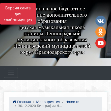
Версия сайта
Муниципальное бюджетное
для
учреждение дополнительного
слабовидящих
образования
детская музыкальная школа
станицы Ленинградской
муниципального образования
Ленинградский муниципальный
округ Краснодарского края
Главная
Мероприятия
Новости
30.12.2020 Биография Д...