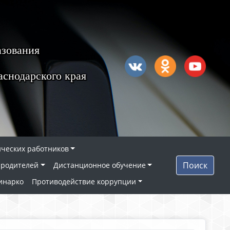
азования
снодарского края
ических работников
Поиск
 родителей
Дистанционное обучение
инарко
Противодействие коррупции