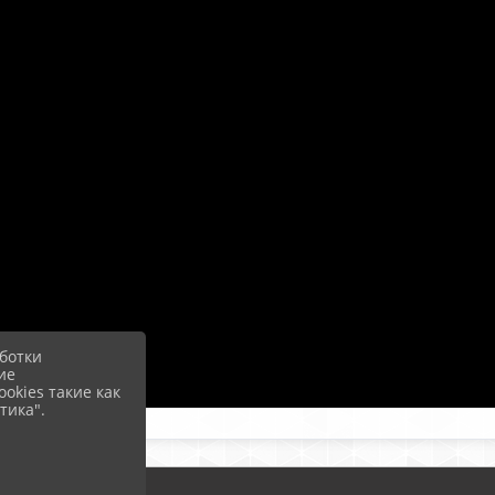
ботки
ие
okies такие как
тика".