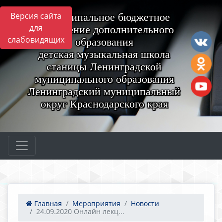
Версия сайта
Муниципальное бюджетное
для
учреждение дополнительного
слабовидящих
образования
детская музыкальная школа
станицы Ленинградской
муниципального образования
Ленинградский муниципальный
округ Краснодарского края
Главная
Мероприятия
Новости
24.09.2020 Онлайн лекц...