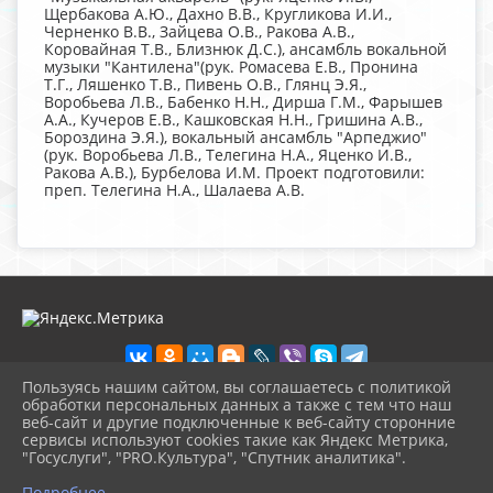
Щербакова А.Ю., Дахно В.В., Кругликова И.И.,
Черненко В.В., Зайцева О.В., Ракова А.В.,
Коровайная Т.В., Близнюк Д.С.), ансамбль вокальной
музыки "Кантилена"(рук. Ромасева Е.В., Пронина
Т.Г., Ляшенко Т.В., Пивень О.В., Глянц Э.Я.,
Воробьева Л.В., Бабенко Н.Н., Дирша Г.М., Фарышев
А.А., Кучеров Е.В., Кашковская Н.Н., Гришина А.В.,
Бороздина Э.Я.), вокальный ансамбль "Арпеджио"
(рук. Воробьева Л.В., Телегина Н.А., Яценко И.В.,
Ракова А.В.), Бурбелова И.М. Проект подготовили:
преп. Телегина Н.А., Шалаева А.В.
Пользуясь нашим сайтом, вы соглашаетесь с политикой
обработки персональных данных а также с тем что наш
веб-сайт и другие подключенные к веб-сайту сторонние
2026 г. lenmuz.ru
сервисы используют cookies такие как Яндекс Метрика,
Вход
"Госуслуги", "PRO.Культура", "Спутник аналитика".
Карта сайта
^
Политика обработки персональных данных
Подробнее