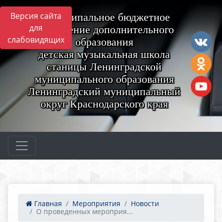
Версия сайта
Муниципальное бюджетное
для
учреждение дополнительного
слабовидящих
образования
детская музыкальная школа
станицы Ленинградской
муниципального образования
Ленинградский муниципальный
округ Краснодарского края
Главная
Мероприятия
Новости
О проведенных мероприя...