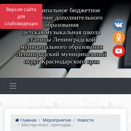
Версия сайта
Муниципальное бюджетное
для
учреждение дополнительного
слабовидящих
образования
детская музыкальная школа
станицы Ленинградской
муниципального образования
Ленинградский муниципальный
округ Краснодарского края
Главная
Мероприятия
Новости
Мастер-класс, преподав...