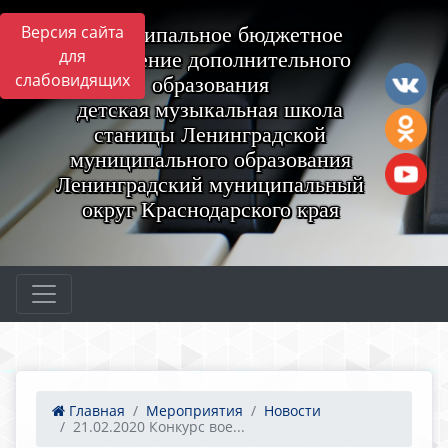
Версия сайта
Муниципальное бюджетное
для
учреждение дополнительного
слабовидящих
образования
детская музыкальная школа
станицы Ленинградской
муниципального образования
Ленинградский муниципальный
округ Краснодарского края
Главная
Мероприятия
Новости
21.02.2020 Конкурс вое...