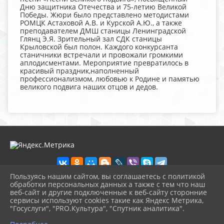
Дню защитника Отечества и 75-летию Великой
Победы. Жюри было представлено методистами
РОМЦК Астаховой А.В. и Курской А.Ю., а также
преподавателем ДМШ станицы Ленинградской
Глянц Э.Я. Зрительный зал СДК станицы
Крыловской был полон. Каждого конкурсанта
станичники встречали и провожали громкими
аплодисментами. Мероприятие превратилось в
красивый праздник,наполненный
профессионализмом, любовью к Родине и памятью
великого подвига наших отцов и дедов.
Пользуясь нашим сайтом, вы соглашаетесь с политикой
обработки персональных данных а также с тем что наш
веб-сайт и другие подключенные к веб-сайту сторонние
2026 г. lenmuz.ru
сервисы используют cookies такие как Яндекс Метрика,
Вход
"Госуслуги", "PRO.Культура", "Спутник аналитика".
Карта сайта
^
Политика обработки персональных данных