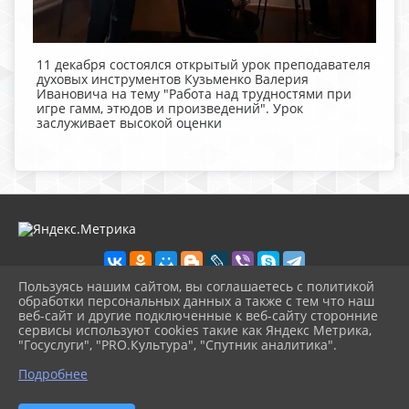
11 декабря состоялся открытый урок преподавателя
духовых инструментов Кузьменко Валерия
Ивановича на тему "Работа над трудностями при
игре гамм, этюдов и произведений". Урок
заслуживает высокой оценки
Пользуясь нашим сайтом, вы соглашаетесь с политикой
обработки персональных данных а также с тем что наш
веб-сайт и другие подключенные к веб-сайту сторонние
2026 г. lenmuz.ru
сервисы используют cookies такие как Яндекс Метрика,
Вход
"Госуслуги", "PRO.Культура", "Спутник аналитика".
Карта сайта
^
Политика обработки персональных данных
Подробнее
Сделано на KubCMS