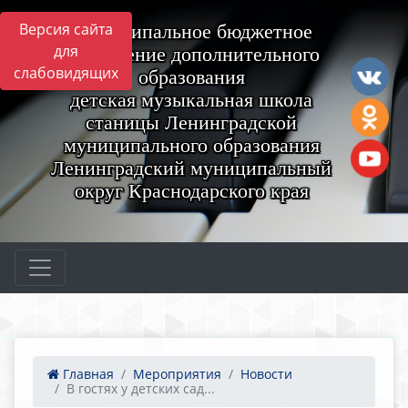
Версия сайта
Муниципальное бюджетное
для
учреждение дополнительного
слабовидящих
образования
детская музыкальная школа
станицы Ленинградской
муниципального образования
Ленинградский муниципальный
округ Краснодарского края
Главная
Мероприятия
Новости
В гостях у детских сад...