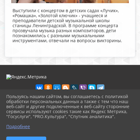
Выступили с концертом в детских садах «Лучик»,
«Ромашка», «Золотой ключик» - учащиеся и
преподаватели детской музыкальной школы
станицы Ленинградской. В программе концерта
прозвучала музыка разных композиторов, дети
познакомились с разными музыкальными
инструментами, отвечали на вопросы викторины.
Пользуясь нашим сайтом, вы соглашаетесь с политикой
обработки персональных данных а также с тем что наш
веб-сайт и другие подключенные к веб-сайту сторонние
2026 г. lenmuz.ru
сервисы используют cookies такие как Яндекс Метрика,
Вход
"Госуслуги", "PRO.Культура", "Спутник аналитика".
Карта сайта
^
Политика обработки персональных данных
Подробнее
Сделано на KubCMS