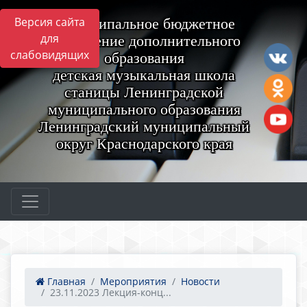
Версия сайта
Муниципальное бюджетное
для
учреждение дополнительного
слабовидящих
образования
детская музыкальная школа
станицы Ленинградской
муниципального образования
Ленинградский муниципальный
округ Краснодарского края
Главная
Мероприятия
Новости
23.11.2023 Лекция-конц...