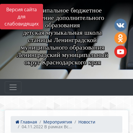
Версия сайта
Муниципальное бюджетное
для
учреждение дополнительного
слабовидящих
образования
детская музыкальная школа
станицы Ленинградской
муниципального образования
Ленинградский муниципальный
округ Краснодарского края
Главная
Мероприятия
Новости
04.11.2022 В рамках Вс...