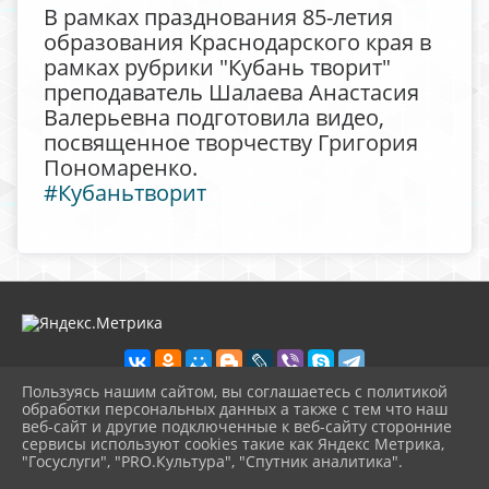
В рамках празднования 85-летия
образования Краснодарского края в
рамках рубрики "Кубань творит"
преподаватель Шалаева Анастасия
Валерьевна подготовила видео,
посвященное творчеству Григория
Пономаренко.
#Кубаньтворит
Пользуясь нашим сайтом, вы соглашаетесь с политикой
обработки персональных данных а также с тем что наш
веб-сайт и другие подключенные к веб-сайту сторонние
2026 г. lenmuz.ru
сервисы используют cookies такие как Яндекс Метрика,
Вход
"Госуслуги", "PRO.Культура", "Спутник аналитика".
Карта сайта
^
Политика обработки персональных данных