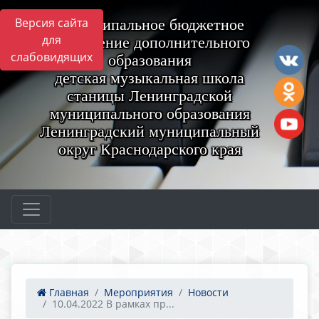
Версия сайта
Муниципальное бюджетное
для
учреждение дополнительного
слабовидящих
образования
детская музыкальная школа
станицы Ленинградской
муниципального образования
Ленинградский муниципальный
округ Краснодарского края
Главная
Мероприятия
Новости
10.04.2022 В рамках пр...